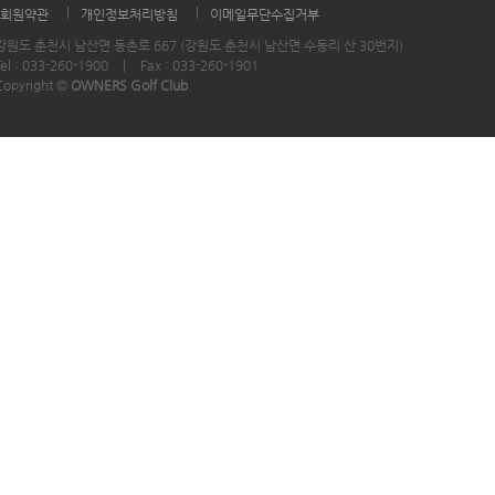
|
|
회원약관
개인정보처리방침
이메일무단수집거부
강원도 춘천시 남산면 동촌로 667 (강원도 춘천시 남산면 수동리 산 30번지)
Tel : 033-260-1900
|
Fax : 033-260-1901
Copyright ©
OWNERS Golf Club
.