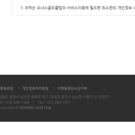
※ 귀하는 오너스골프클럽의 서비스이용에 필요한 최소한의 개인정보 수집
|
|
회원약관
개인정보처리방침
이메일무단수집거부
강원도 춘천시 남산면 동촌로 667 (강원도 춘천시 남산면 수동리 산 30번지)
Tel : 033-260-1900
|
Fax : 033-260-1901
Copyright ©
OWNERS Golf Club
.