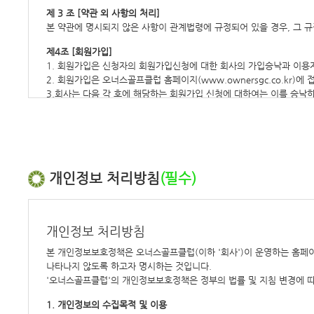
제 3 조 [약관 외 사항의 처리]
본 약관에 명시되지 않은 사항이 관계법령에 규정되어 있을 경우, 그 규
제4조 [회원가입]
1. 회원가입은 신청자의 회원가입신청에 대한 회사의 가입승낙과 이용자
2. 회원가입은 오너스골프클럽 홈페이지(www.ownersgc.co.kr
3.회사는 다음 각 호에 해당하는 회원가입 신청에 대하여는 이를 승낙
ⓐ 타인의 명의를 사용하여 신청하였을 경우
ⓑ 회원가입신청서의 내용을 허위로 기재하였거나 허위서류를 첨부하여
ⓒ 사회의 공공질서 혹은 부정한 목적 달성을 위해 신청하였을 경우
ⓓ 기타 이용고객의 귀책사유로 이용승낙이 곤란한 경우
제5조 [회사의 의무]
개인정보 처리방침
(필수)
1.회사는 특별한 사정이 없는 한 회원이 신청한 서비스 제공 개시일에 
2.회사는 이 약관에서 정한 바에 따라 계속적, 안정적으로 서비스를 제
(단: 천재지변, 비상사태 또는 그밖에 부득이한 사유가 있는 경우에는 
개인정보 처리방침
3.회사는 회원의 개인신상정보를 본인의 승낙 없이 타인에게 누설, 배
(단, 전기통신관련법 등 관계법령에 의하여 관계 국가기관 등의 요구가 
본 개인정보보호정책은 오너스골프클럽(이하 '회사')이 운영하는 홈페이
4.회사는 회원으로부터 제기되는 의견이나 불만이 정당하다고 인정할 
나타나지 않도록 하고자 명시하는 것입니다.
(단 즉각적인 조치가 불가한 경우에는 회원에게 그 사유와 처리 일정을 
'오너스골프클럽'의 개인정보보호정책은 정부의 법률 및 지침 변경에 따라
제6조 [회원의 의무]
1. 개인정보의 수집목적 및 이용
1.아이디 및 비밀번호에 관한 모든 관리 책임은 회원에게 있다.