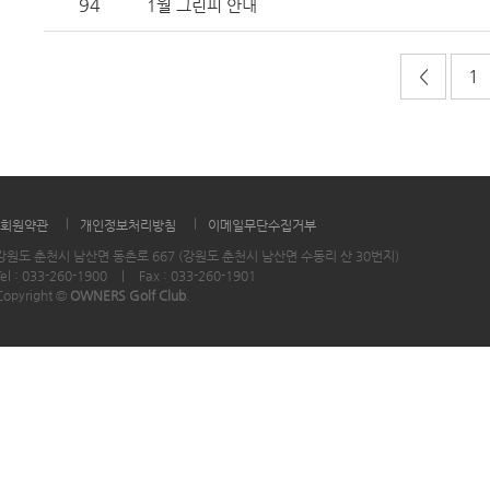
94
1월 그린피 안내
<
1
|
|
회원약관
개인정보처리방침
이메일무단수집거부
강원도 춘천시 남산면 동촌로 667 (강원도 춘천시 남산면 수동리 산 30번지)
Tel : 033-260-1900
|
Fax : 033-260-1901
Copyright ©
OWNERS Golf Club
.